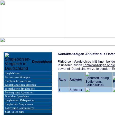
Kontaktanzeigen Anbieter aus Oste
Deutschland
Flirtbörsen-Vergleich.de hilft Ihnen bei
In unserer Rubrik
Kontaktanzeigen Anbie
bewertet. Dabei sind wir zu folgendem 
Singlebörsen
Partnervermittlungen
Rang
Anbieter
Singlesuche kostenlos
Kontaktanzeigen klassisch
spezialisierte Singlesuche
1
Suchbox
Seitensprung Agenturen
Blinddate Speeddate
Singlereisen Reisepartner
Singlechats Singleforen
Fotovoting Communitys
SMS Voice Flirt