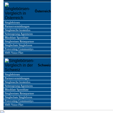
Österreich
Singlebörsen
Partnervermittlungen
Singlesuche kostenlos
Seitensprung Agenturen
Blinddate Speeddate
Singlereisen Reisepartner
Singlechats Singleforen
Fotovoting Communitys
SMS Voice Flirt
Schweiz
Singlebörsen
Partnervermittlungen
Singlesuche kostenlos
Seitensprung Agenturen
Blinddate Speeddate
Singlereisen Reisepartner
Singlechats Singleforen
Fotovoting Communitys
SMS Voice Flirt