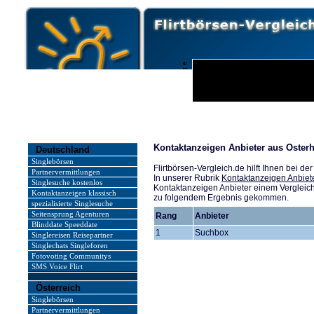
Kontaktanzeigen Anbieter aus Oster
Deutschland
Singlebörsen
Flirtbörsen-Vergleich.de hilft Ihnen bei d
Partnervermittlungen
In unserer Rubrik
Kontaktanzeigen Anbiet
Singlesuche kostenlos
Kontaktanzeigen Anbieter einem Vergleich 
Kontaktanzeigen klassisch
zu folgendem Ergebnis gekommen.
spezialisierte Singlesuche
Seitensprung Agenturen
Rang
Anbieter
Blinddate Speeddate
1
Suchbox
Singlereisen Reisepartner
Singlechats Singleforen
Fotovoting Communitys
SMS Voice Flirt
Österreich
Singlebörsen
Partnervermittlungen