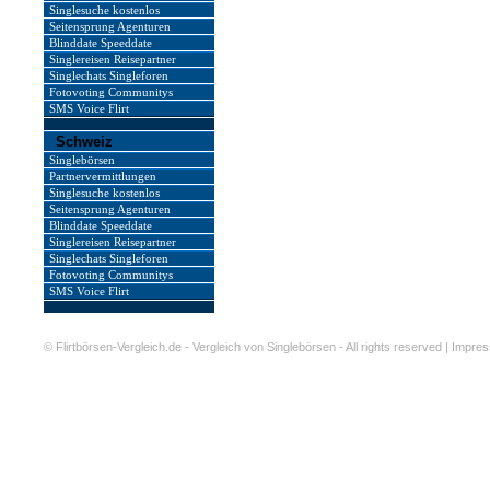
Singlesuche kostenlos
Seitensprung Agenturen
Blinddate Speeddate
Singlereisen Reisepartner
Singlechats Singleforen
Fotovoting Communitys
SMS Voice Flirt
Schweiz
Singlebörsen
Partnervermittlungen
Singlesuche kostenlos
Seitensprung Agenturen
Blinddate Speeddate
Singlereisen Reisepartner
Singlechats Singleforen
Fotovoting Communitys
SMS Voice Flirt
©
Flirtbörsen-Vergleich.de - Vergleich von Singlebörsen
- All rights reserved |
Impre