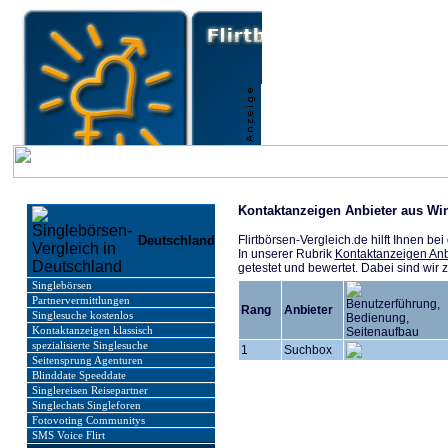
Kontaktanzeigen Anbieter aus 
Deutschland
Flirtbörsen-Vergleich.de hilft Ihnen b
In unserer Rubrik
Kontaktanzeigen A
getestet und bewertet. Dabei sind wi
Singlebörsen
Partnervermittlungen
Rang
Anbieter
Singlesuche kostenlos
Kontaktanzeigen klassisch
spezialisierte Singlesuche
1
Suchbox
Seitensprung Agenturen
Blinddate Speeddate
Singlereisen Reisepartner
Singlechats Singleforen
Fotovoting Communitys
SMS Voice Flirt