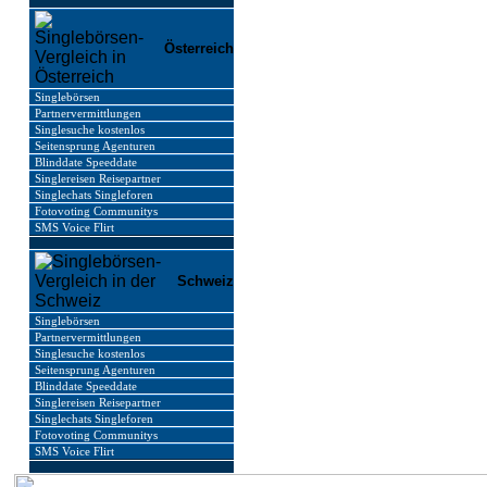
Österreich
Singlebörsen
Partnervermittlungen
Singlesuche kostenlos
Seitensprung Agenturen
Blinddate Speeddate
Singlereisen Reisepartner
Singlechats Singleforen
Fotovoting Communitys
SMS Voice Flirt
Schweiz
Singlebörsen
Partnervermittlungen
Singlesuche kostenlos
Seitensprung Agenturen
Blinddate Speeddate
Singlereisen Reisepartner
Singlechats Singleforen
Fotovoting Communitys
SMS Voice Flirt