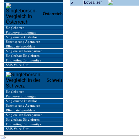
5
Lovealizer
Österreich
Singlebörsen
Partnervermittlungen
Singlesuche kostenlos
Seitensprung Agenturen
Blinddate Speeddate
Singlereisen Reisepartner
Singlechats Singleforen
Fotovoting Communitys
SMS Voice Flirt
Schweiz
Singlebörsen
Partnervermittlungen
Singlesuche kostenlos
Seitensprung Agenturen
Blinddate Speeddate
Singlereisen Reisepartner
Singlechats Singleforen
Fotovoting Communitys
SMS Voice Flirt