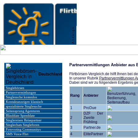
Partnervermittlungen Anbieter aus 
Deutschland
Flirtbörsen-Vergleich.de hilft Ihnen bei
In unserer Rubrik
Partnervermittlungen A
Dabei sind wir zu folgendem Ergebnis 
Singlebörsen
Partnervermittlungen
Rang
Anbieter
Singlesuche kostenlos
Kontaktanzeigen klassisch
spezialisierte Singlesuche
1
ProDue
Seitensprung Agenturen
DZF Der
Blinddate Speeddate
2
Zweite
Singlereisen Reisepartner
Frühling
Singlechats Singleforen
3
Partner.de
Fotovoting Communitys
4
ElitePartner
SMS Voice Flirt