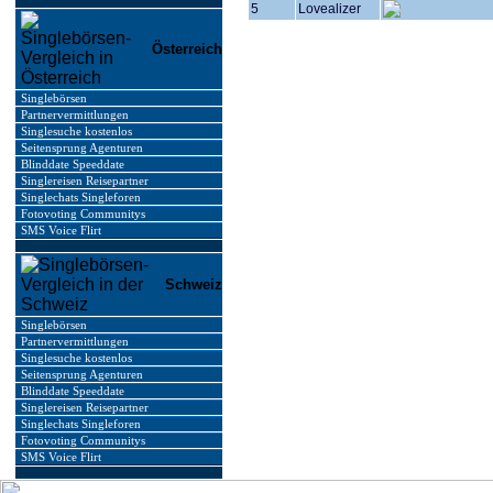
5
Lovealizer
Österreich
Singlebörsen
Partnervermittlungen
Singlesuche kostenlos
Seitensprung Agenturen
Blinddate Speeddate
Singlereisen Reisepartner
Singlechats Singleforen
Fotovoting Communitys
SMS Voice Flirt
Schweiz
Singlebörsen
Partnervermittlungen
Singlesuche kostenlos
Seitensprung Agenturen
Blinddate Speeddate
Singlereisen Reisepartner
Singlechats Singleforen
Fotovoting Communitys
SMS Voice Flirt