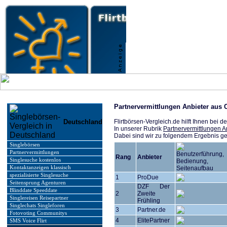
Partnervermittlungen Anbieter aus 
Deutschland
Flirtbörsen-Vergleich.de hilft Ihnen bei
In unserer Rubrik
Partnervermittlungen A
Dabei sind wir zu folgendem Ergebnis 
Singlebörsen
Partnervermittlungen
Rang
Anbieter
Singlesuche kostenlos
Kontaktanzeigen klassisch
spezialisierte Singlesuche
1
ProDue
Seitensprung Agenturen
DZF Der
Blinddate Speeddate
2
Zweite
Singlereisen Reisepartner
Frühling
Singlechats Singleforen
3
Partner.de
Fotovoting Communitys
4
ElitePartner
SMS Voice Flirt