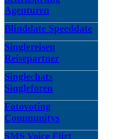
Agenturen
Blinddate Speeddate
Singlereisen
Reisepartner
Singlechats
Singleforen
Fotovoting
Communitys
SMS Voice Flirt