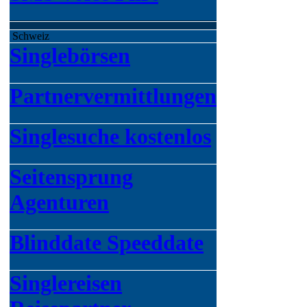
Schweiz
Singlebörsen
Partnervermittlungen
Singlesuche kostenlos
Seitensprung
Agenturen
Blinddate Speeddate
Singlereisen