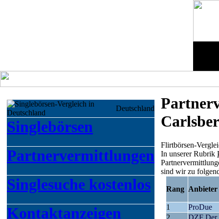
Partnerv
Deutschland
Carlsbe
Singlebörsen
Flirtbörsen-Vergle
Partnervermittlungen
In unserer Rubrik
Partnervermittlung
sind wir zu folge
Singlesuche kostenlos
Rang
Anbieter
1
ProDue
Kontaktanzeigen
2
DZF Der 