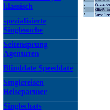
klassisch
3
Partner.de
4
ElitePartn
5
Lovealize
spezialisierte
Singlesuche
Seitensprung
Agenturen
Blinddate Speeddate
Singlereisen
Reisepartner
Singlechats