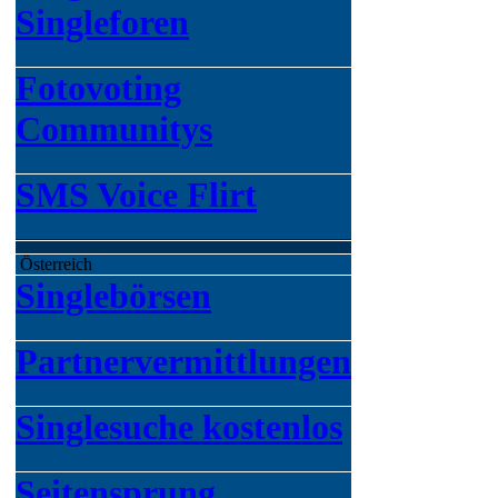
Singleforen
Fotovoting
Communitys
SMS Voice Flirt
Österreich
Singlebörsen
Partnervermittlungen
Singlesuche kostenlos
Seitensprung