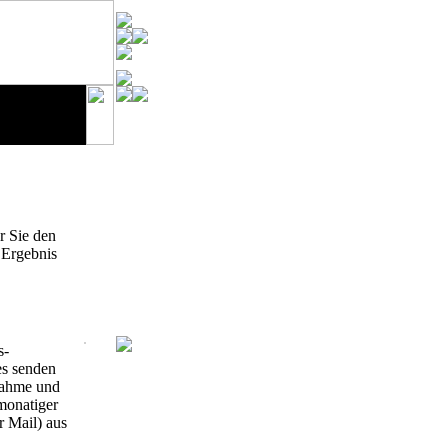
r Sie den
 Ergebnis
s-
es senden
lnahme und
rmonatiger
r Mail) aus