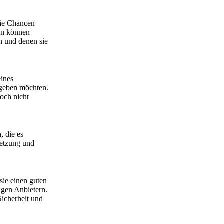
die Chancen
uen können
en und denen sie
ines
isgeben möchten.
doch nicht
, die es
ssetzung und
 sie einen guten
igen Anbietern.
Sicherheit und