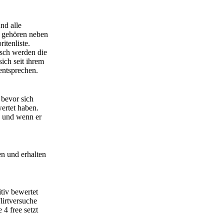
und alle
g gehören neben
tenliste.
sch werden die
ich seit ihrem
entsprechen.
 bevor sich
ertet haben.
- und wenn er
en und erhalten
tiv bewertet
lirtversuche
 4 free setzt