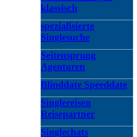
klassisch
spezialisierte
Singlesuche
Seitensprung
Agenturen
Blinddate Speeddate
Singlereisen
Reisepartner
Singlechats