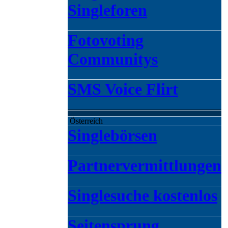
Singleforen
Fotovoting
Communitys
SMS Voice Flirt
Österreich
Singlebörsen
Partnervermittlungen
Singlesuche kostenlos
Seitensprung