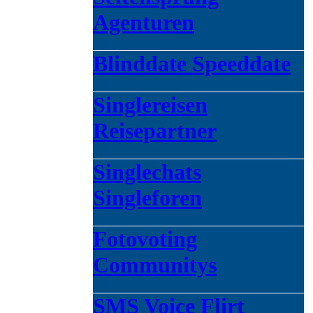
Agenturen
Blinddate Speeddate
Singlereisen
Reisepartner
Singlechats
Singleforen
Fotovoting
Communitys
SMS Voice Flirt