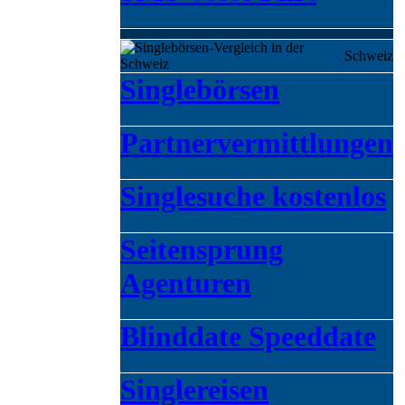
Schweiz
Singlebörsen
Partnervermittlungen
Singlesuche kostenlos
Seitensprung
Agenturen
Blinddate Speeddate
Singlereisen