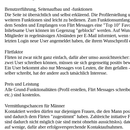
Benutzerführung, Seitenaufbau und -funktionen
Die Seite ist übersichtlich und selbst erklärend. Die Profilerstellung 
weiteren Funktionen sind leicht zu bedienen. Zum Funktionsumfan
dem Senden und Empfangen von Flirt Messages eine "Top 10" Favori
Inliebsame User können im Gegenzug "geblockt" werden. Auf Wun
Mitglieder in regelmässigen Abständen per E-Mail informiert, wenn s
letzten Login neue User angemeldet haben, die ihrem Wunschprofil 
Flirtfaktor
Flirten ist zwar nicht ganz einfach, dafür aber umso aussichtsreicher:
zwei User schreiben können, müssen sie sich gegenseitig positiv bew
Ein User bekommt also nur Messages von Leuten, die ihm gefallen 
selber schreibt, hat der andere auch tatsächlich Interesse.
Preis und Leistung
Alle Grund-Funktionalitäten (Profil erstellen, Flirt Messages schreib
etc.) sind kostenlos.
Vermittlungschancen für Männer
Kontaktiert werden dürfen nur diejenigen Frauen, die den Mann posi
und dadurch dem Flirten "zugestimmt" haben. Zahlreiche initiative F
sind dadurch nicht möglich (sie sind meist ohnehin aussichtslos). date
auf wenige, dafür aber erfolgsversprechende Kontaktaufnahmen.