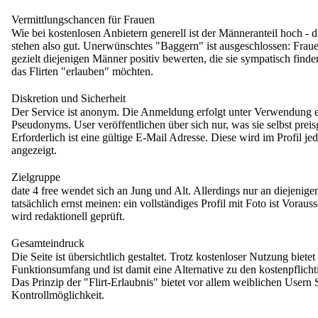
Vermittlungschancen für Frauen
Wie bei kostenlosen Anbietern generell ist der Männeranteil hoch - 
stehen also gut. Unerwünschtes "Baggern" ist ausgeschlossen: Fra
gezielt diejenigen Männer positiv bewerten, die sie sympatisch find
das Flirten "erlauben" möchten.
Diskretion und Sicherheit
Der Service ist anonym. Die Anmeldung erfolgt unter Verwendung e
Pseudonyms. User veröffentlichen über sich nur, was sie selbst pre
Erforderlich ist eine gültige E-Mail Adresse. Diese wird im Profil je
angezeigt.
Zielgruppe
date 4 free wendet sich an Jung und Alt. Allerdings nur an diejenigen
tatsächlich ernst meinen: ein vollständiges Profil mit Foto ist Vorau
wird redaktionell geprüft.
Gesamteindruck
Die Seite ist übersichtlich gestaltet. Trotz kostenloser Nutzung bietet
Funktionsumfang und ist damit eine Alternative zu den kostenpflicht
Das Prinzip der "Flirt-Erlaubnis" bietet vor allem weiblichen Usern 
Kontrollmöglichkeit.