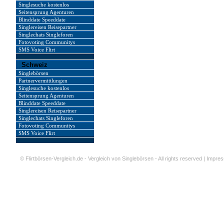
Singlesuche kostenlos
Seitensprung Agenturen
Blinddate Speeddate
Singlereisen Reisepartner
Singlechats Singleforen
Fotovoting Communitys
SMS Voice Flirt
Schweiz
Singlebörsen
Partnervermittlungen
Singlesuche kostenlos
Seitensprung Agenturen
Blinddate Speeddate
Singlereisen Reisepartner
Singlechats Singleforen
Fotovoting Communitys
SMS Voice Flirt
©
Flirtbörsen-Vergleich.de - Vergleich von Singlebörsen
- All rights reserved |
Impre