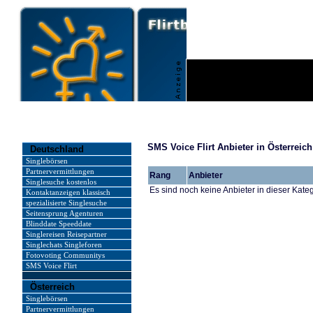
SMS Voice Flirt Anbieter in Österreich
Deutschland
Singlebörsen
Partnervermittlungen
Rang
Anbieter
Singlesuche kostenlos
Es sind noch keine Anbieter in dieser Kate
Kontaktanzeigen klassisch
spezialisierte Singlesuche
Seitensprung Agenturen
Blinddate Speeddate
Singlereisen Reisepartner
Singlechats Singleforen
Fotovoting Communitys
SMS Voice Flirt
Österreich
Singlebörsen
Partnervermittlungen