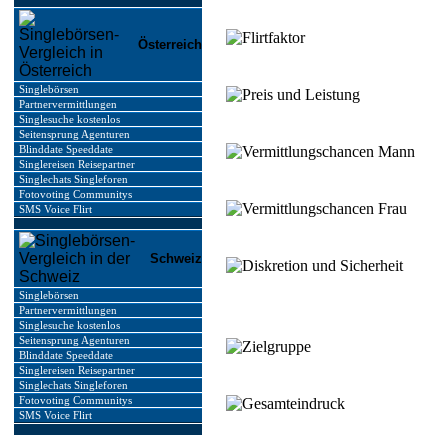
Österreich
Singlebörsen
Partnervermittlungen
Singlesuche kostenlos
Seitensprung Agenturen
Blinddate Speeddate
Singlereisen Reisepartner
Singlechats Singleforen
Fotovoting Communitys
SMS Voice Flirt
Schweiz
Singlebörsen
Partnervermittlungen
Singlesuche kostenlos
Seitensprung Agenturen
Blinddate Speeddate
Singlereisen Reisepartner
Singlechats Singleforen
Fotovoting Communitys
SMS Voice Flirt