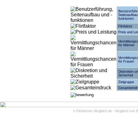
Benutzerführ
Seitenaufbau
funktionen
Flirtfaktor
Preis und Le
Vermittlungs
für Männer
Vermittlungs
für Frauen
Diskretion u
Sicherheit
Zielgruppe
Gesamteindr
©
Flirtbörsen-Vergleich.de - Vergleich von 