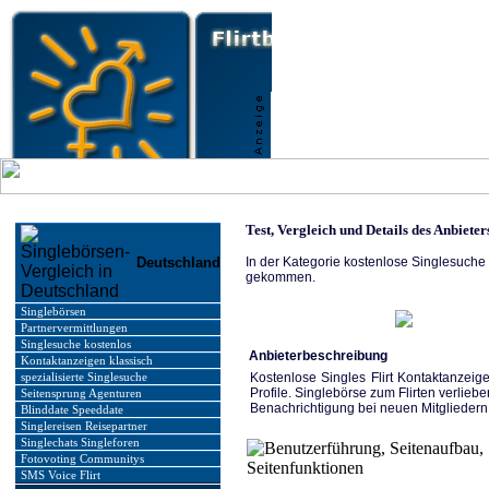
Test, Vergleich und Details des Anbieter
Deutschland
In der Kategorie kostenlose Singlesuche
gekommen.
Singlebörsen
Partnervermittlungen
Singlesuche kostenlos
Anbieterbeschreibung
Kontaktanzeigen klassisch
Kostenlose Singles Flirt Kontaktanzei
spezialisierte Singlesuche
Profile. Singlebörse zum Flirten verliebe
Seitensprung Agenturen
Benachrichtigung bei neuen Mitgliedern
Blinddate Speeddate
Singlereisen Reisepartner
Singlechats Singleforen
Fotovoting Communitys
SMS Voice Flirt