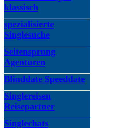
klassisch
spezialisierte
Singlesuche
Seitensprung
Agenturen
Blinddate Speeddate
Singlereisen
Reisepartner
Singlechats