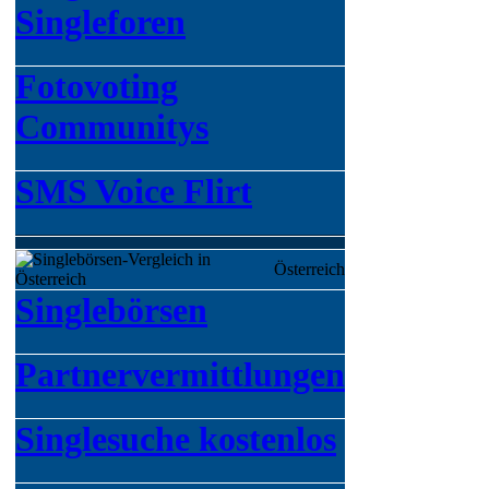
Singleforen
Fotovoting
Communitys
SMS Voice Flirt
Österreich
Singlebörsen
Partnervermittlungen
Singlesuche kostenlos