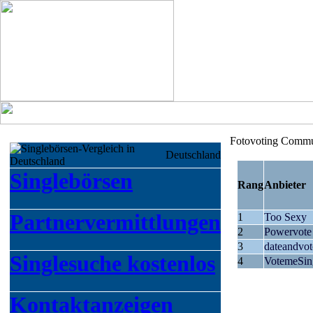
Fotovoting Commu
Deutschland
Singlebörsen
Rang
Anbieter
Partnervermittlungen
1
Too Sexy
2
Powervote
3
dateandvot
Singlesuche kostenlos
4
VotemeSin
Kontaktanzeigen