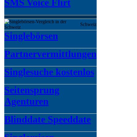
SMS Voice Flirt
Schweiz
Singlebörsen
Partnervermittlungen
Singlesuche kostenlos
Seitensprung
Agenturen
Blinddate Speeddate