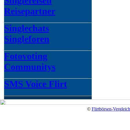
Singlereisen
Reisepartner
Singlechats
Singleforen
Fotovoting
Communitys
SMS Voice Flirt
©
Flirtbörsen-Vergleic