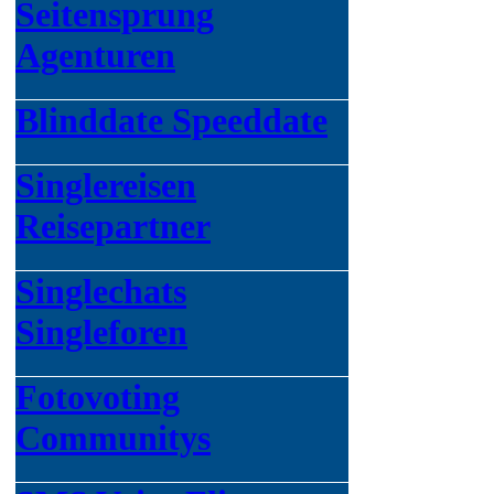
Seitensprung
Agenturen
Blinddate Speeddate
Singlereisen
Reisepartner
Singlechats
Singleforen
Fotovoting
Communitys