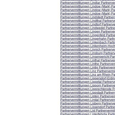
Partnervermittlungen Lindlar Partnerve
Partnervermittlungen Lindow (Mark) Pa
Partnervermittlungen Lindow (Mark) Pa
Partnervermittlungen Lindow (Mark) Pa
Partnervermittlungen Lindstedt Partner
Partnervermittlungen Lindthal Partnerv
Partnervermittlungen Lindtorf Partnerve
Partnervermittlungen Lindwedel Partne
Partnervermittlungen Lingen Partnerve
Partnervermittlungen Lingenfeld Partne
Partnervermittlungen Lingerhahn Partn
Partnervermittlungen Linkenbach Partn
Partnervermittlungen Linkenheim-Hochs
Partnervermittlungen Linnich Partnerve
Partnervermittlungen Linsburg Partnerv
Partnervermittlungen Linsengericht Par
Partnervermittlungen Linthal Partnerve
Partnervermittlungen Linthe Partnerver
Partnervermittlungen Lintig Partnerverm
Partnervermittlungen Linz Partnervermi
Partnervermittlungen Linz am Rhein Pa
Partnervermittlungen Lippersdorf-Erdm
Partnervermittlungen Lippetal Partnerv
Partnervermittlungen Lipporn Partnerve
Partnervermittlungen Lipprechterode P
Partnervermittlungen Lippstadt Partner
Partnervermittlungen Lipten Partnerver
Partnervermittlungen Lirstal Partnerver
Partnervermittlungen Lisberg Partnerve
Partnervermittlungen Lissendorf Partne
Partnervermittlungen List Partnervermit
Partnervermittlungen Listerfehrda Part