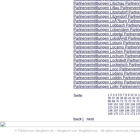
Partnervermittlungen Litschau Partnerv
Partnervermittlungen Littau Partnerverm
Partnervermittlungen Litzelsdorf Partne
Partnervermittlungen Litzendorf Partne
Partnervermittlungen LoÃ?burg Partner
Partnervermittlungen Lobbach Partnerv
Partnervermittlungen Lobenstein Partn
Partnervermittlungen Lobetal Partnerve
Partnervermittlungen LobstÃ¤dt Partne
Partnervermittlungen Loburg Partnerve
Partnervermittlungen Locarno Partnerv
Partnervermittlungen Lochen Partnerve
Partnervermittlungen Lochum Partnerve
Partnervermittlungen Lockstedt Partner
Partnervermittlungen Lockwisch Partne
Partnervermittlungen Loco Partnerverm
Partnervermittlungen Lodano Partnerve
Partnervermittlungen Loddin Partnerve
Partnervermittlungen Lodrino Partnerve
Partnervermittlungen Lofer Partnerverm
Seite:
1
2
3
4
5
6
7
8
9
10
11
1
36
37
38
39
40
41
42
43
68
69
70
71
72
73
74
75
100
101
102
103
104
10
123
124
125
126
127
12
146
147
148
149
150
15
169
170
171
172
173
17
back
|
next
©
Flirtbörsen-Vergleich.de - Vergleich von Singlebörsen
- All rights reserved |
Impr