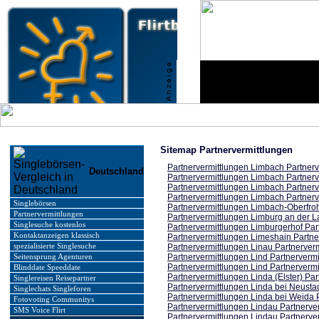
Sitemap Partnervermittlungen
Partnervermittlungen Limbach Partnerv
Deutschland
Partnervermittlungen Limbach Partnerv
Partnervermittlungen Limbach Partnerv
Partnervermittlungen Limbach Partnerv
Singlebörsen
Partnervermittlungen Limbach-Oberfroh
Partnervermittlungen
Partnervermittlungen Limburg an der L
Singlesuche kostenlos
Partnervermittlungen Limburgerhof Par
Kontaktanzeigen klassisch
Partnervermittlungen Limeshain Partne
spezialisierte Singlesuche
Partnervermittlungen Linau Partnerverm
Partnervermittlungen Lind Partnervermi
Seitensprung Agenturen
Partnervermittlungen Lind Partnervermi
Blinddate Speeddate
Partnervermittlungen Linda (Elster) Par
Singlereisen Reisepartner
Partnervermittlungen Linda bei Neustad
Singlechats Singleforen
Partnervermittlungen Linda bei Weida 
Fotovoting Communitys
Partnervermittlungen Lindau Partnerve
SMS Voice Flirt
Partnervermittlungen Lindau Partnerve